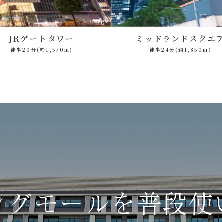
image
JRゲートタワー
ミッドランド
スクエ
徒歩20分
(約1,570m)
徒歩24分
(約1,850m)
ングモールを
普段使