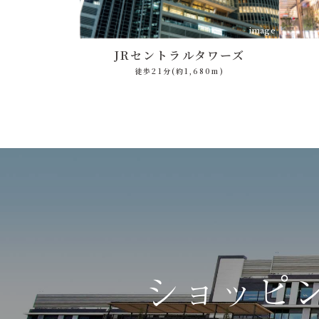
image
JRセントラル
タワーズ
徒歩21分
(約1,680m)
ショッピ