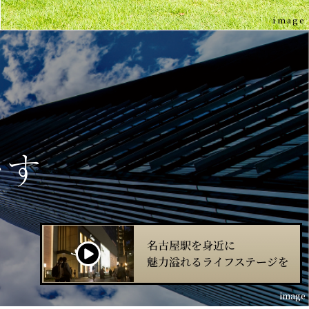
image
なす
image