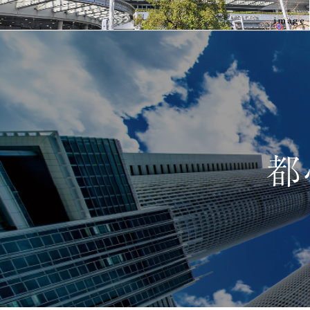
image
都