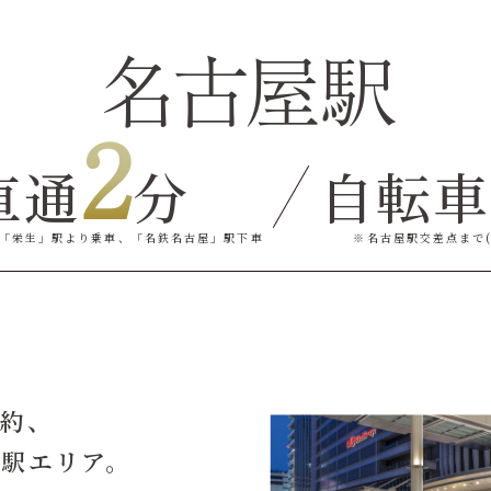
名古屋駅
2
直通
分
自転車
「栄生」駅より乗車、
「名鉄名古屋」駅下車
※名古屋駅交差点まで(約
集約、
駅エリア。