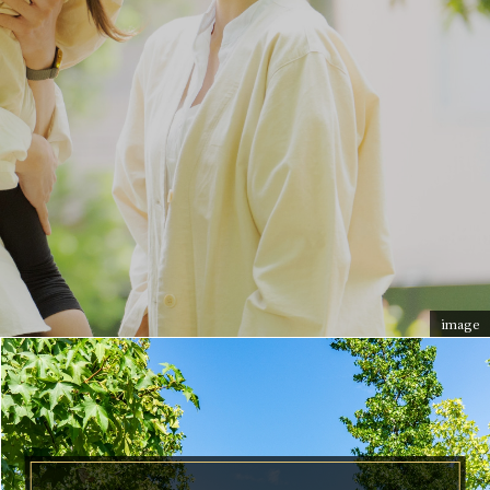
。
image