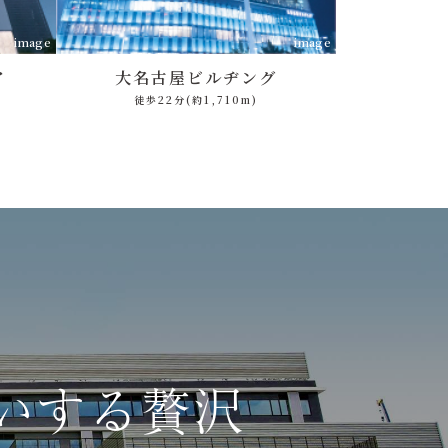
image
image
ア
大名古屋
ビルヂング
徒歩22分
(約1,710m)
いする贅沢