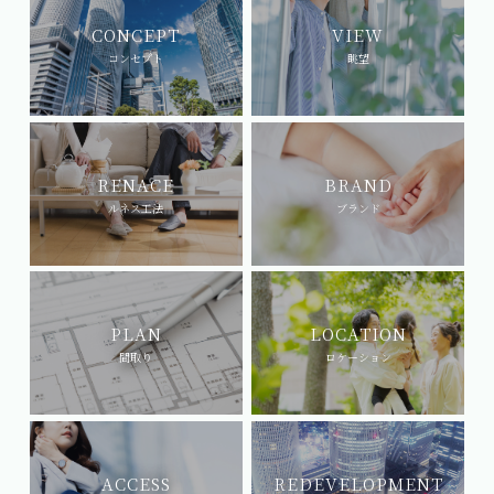
CONCEPT
VIEW
コンセプト
眺望
RENACE
BRAND
ルネス工法
ブランド
image
PLAN
LOCATION
間取り
ロケーション
ACCESS
REDEVELOPMENT