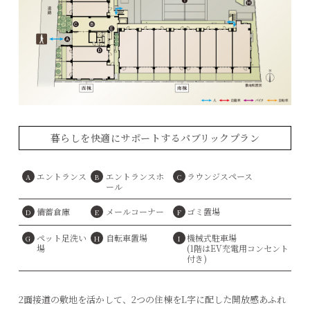
暮らしを快適にサポートするパブリックプラン
エントランス
エントランスホ
ラウンジスペース
A
B
C
ール
備蓄倉庫
メールコーナー
ゴミ置場
D
E
F
ペット足洗い
自転車置場
機械式駐車場
G
H
I
場
(1階はEV充電用コンセント
付き)
2面接道の敷地を活かして、2つの住棟をL字に配した開放感あふれ